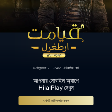
৪ মৌসুমগুলো
Turkish
ঐতিহাসিক
কর্ম
আপনার মোবাইল অ্যাপে
HilalPlay দেখুন
এখনই ডাউনলোড করুন