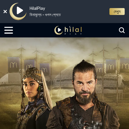
HilalPlay
দেখুন
বিনামূল্যে - গুগল প্লেতে