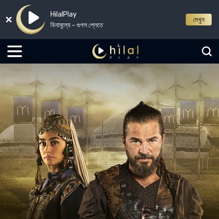
HilalPlay
দেখুন
বিনামূল্যে - গুগল প্লেতে