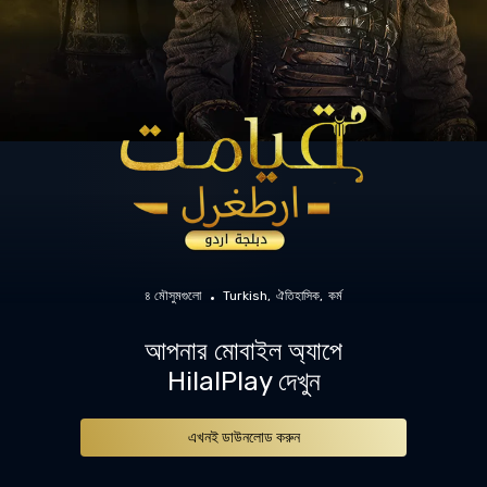
৪ মৌসুমগুলো
Turkish
ঐতিহাসিক
কর্ম
আপনার মোবাইল অ্যাপে
HilalPlay দেখুন
এখনই ডাউনলোড করুন