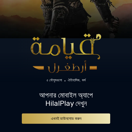
৫ মৌসুমগুলো
ঐতিহাসিক
কর্ম
আপনার মোবাইল অ্যাপে
HilalPlay দেখুন
এখনই ডাউনলোড করুন