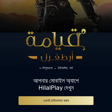
৫ মৌসুমগুলো
ঐতিহাসিক
কর্ম
আপনার মোবাইল অ্যাপে
HilalPlay দেখুন
এখনই ডাউনলোড করুন