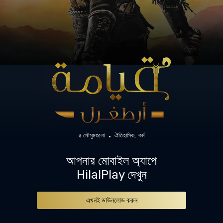
৫ মৌসুমগুলো
ঐতিহাসিক
কর্ম
আপনার মোবাইল অ্যাপে
HilalPlay দেখুন
এখনই ডাউনলোড করুন