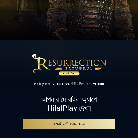
৫ মৌসুমগুলো
Turkish
ঐতিহাসিক
কর্ম
Arabic
আপনার মোবাইল অ্যাপে
HilalPlay দেখুন
এখনই ডাউনলোড করুন