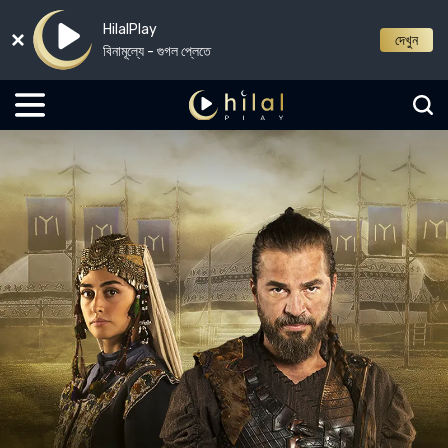
HilalPlay
দেখুন
বিনামূল্যে - গুগল প্লেতে