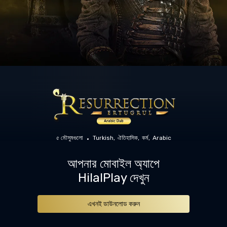
৫ মৌসুমগুলো
Turkish
ঐতিহাসিক
কর্ম
Arabic
আপনার মোবাইল অ্যাপে
HilalPlay দেখুন
এখনই ডাউনলোড করুন