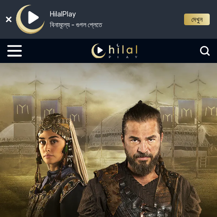
HilalPlay
দেখুন
বিনামূল্যে - গুগল প্লেতে