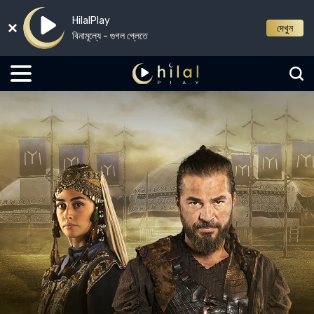
HilalPlay
দেখুন
বিনামূল্যে - গুগল প্লেতে