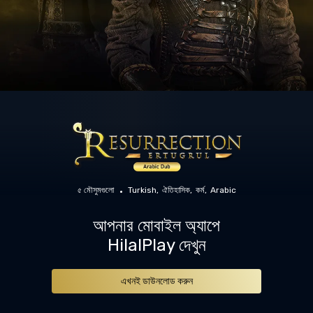
৫ মৌসুমগুলো
Turkish
ঐতিহাসিক
কর্ম
Arabic
আপনার মোবাইল অ্যাপে
HilalPlay দেখুন
এখনই ডাউনলোড করুন