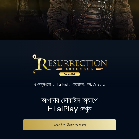
৫ মৌসুমগুলো
Turkish
ঐতিহাসিক
কর্ম
Arabic
আপনার মোবাইল অ্যাপে
HilalPlay দেখুন
এখনই ডাউনলোড করুন