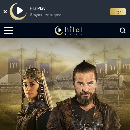
HilalPlay
দেখুন
বিনামূল্যে - গুগল প্লেতে