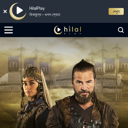
HilalPlay
দেখুন
বিনামূল্যে - গুগল প্লেতে