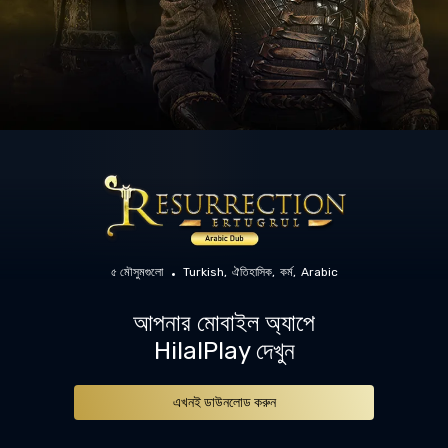
৫ মৌসুমগুলো
Turkish
ঐতিহাসিক
কর্ম
Arabic
আপনার মোবাইল অ্যাপে
HilalPlay দেখুন
এখনই ডাউনলোড করুন