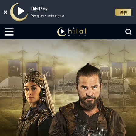
HilalPlay
দেখুন
বিনামূল্যে - গুগল প্লেতে