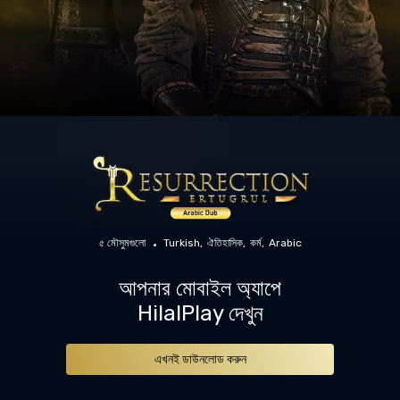
৫ মৌসুমগুলো
Turkish
ঐতিহাসিক
কর্ম
Arabic
আপনার মোবাইল অ্যাপে
HilalPlay দেখুন
এখনই ডাউনলোড করুন