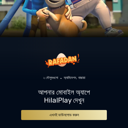
২ মৌসুমগুলো
অ্যানিমেশন
বাচ্চারা
আপনার মোবাইল অ্যাপে
HilalPlay দেখুন
এখনই ডাউনলোড করুন