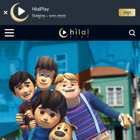
HilalPlay
দেখুন
বিনামূল্যে - গুগল প্লেতে