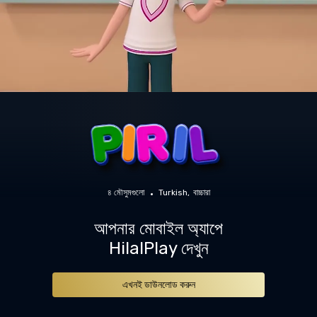
৪ মৌসুমগুলো
Turkish
বাচ্চারা
আপনার মোবাইল অ্যাপে
HilalPlay দেখুন
এখনই ডাউনলোড করুন