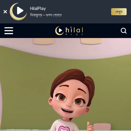
HilalPlay
দেখুন
বিনামূল্যে - গুগল প্লেতে