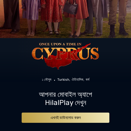
১ মৌসুম
Turkish
ঐতিহাসিক
কর্ম
আপনার মোবাইল অ্যাপে
HilalPlay দেখুন
এখনই ডাউনলোড করুন