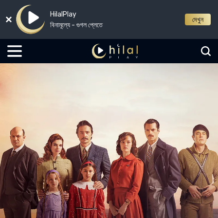
HilalPlay
দেখুন
বিনামূল্যে - গুগল প্লেতে