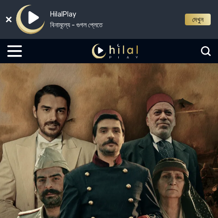
HilalPlay
দেখুন
বিনামূল্যে - গুগল প্লেতে