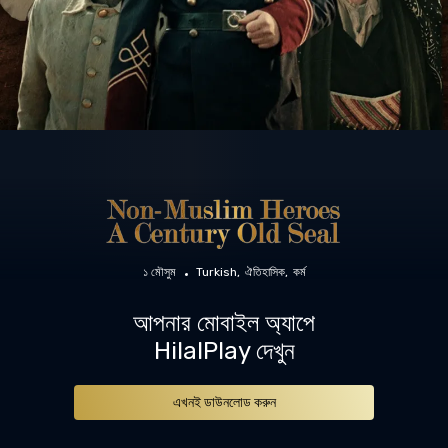
১ মৌসুম
Turkish
ঐতিহাসিক
কর্ম
আপনার মোবাইল অ্যাপে
HilalPlay দেখুন
এখনই ডাউনলোড করুন