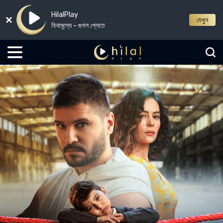
HilalPlay
দেখুন
বিনামূল্যে - গুগল প্লেতে