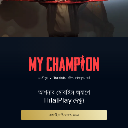
১ মৌসুম
Turkish
নাটক
খেলাধুলা
কর্ম
আপনার মোবাইল অ্যাপে
HilalPlay দেখুন
এখনই ডাউনলোড করুন