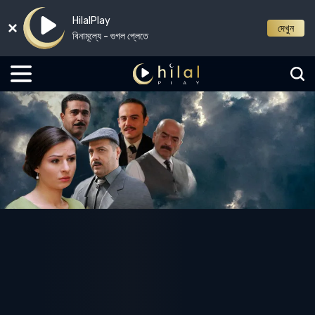
HilalPlay
দেখুন
বিনামূল্যে - গুগল প্লেতে