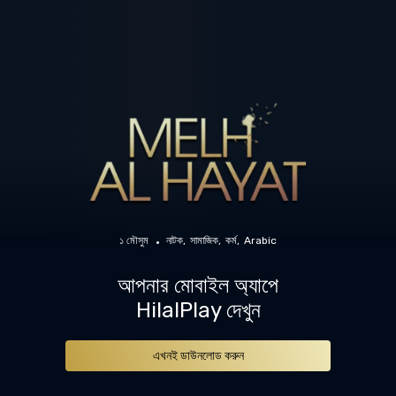
১ মৌসুম
নাটক
সামাজিক
কর্ম
Arabic
আপনার মোবাইল অ্যাপে
HilalPlay দেখুন
এখনই ডাউনলোড করুন