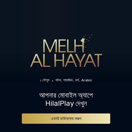
১ মৌসুম
নাটক
সামাজিক
কর্ম
Arabic
আপনার মোবাইল অ্যাপে
HilalPlay দেখুন
এখনই ডাউনলোড করুন