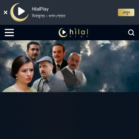
HilalPlay
দেখুন
বিনামূল্যে - গুগল প্লেতে