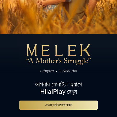
২ মৌসুমগুলো
Turkish
নাটক
আপনার মোবাইল অ্যাপে
HilalPlay দেখুন
এখনই ডাউনলোড করুন