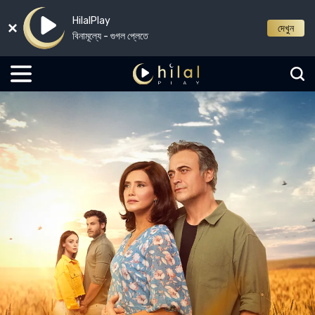
HilalPlay
দেখুন
বিনামূল্যে - গুগল প্লেতে