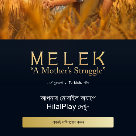
২ মৌসুমগুলো
Turkish
নাটক
আপনার মোবাইল অ্যাপে
HilalPlay দেখুন
এখনই ডাউনলোড করুন