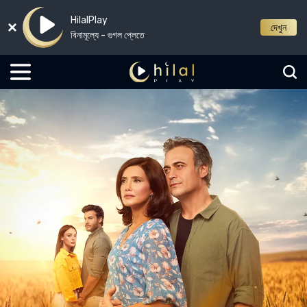
HilalPlay
দেখুন
বিনামূল্যে - গুগল প্লেতে