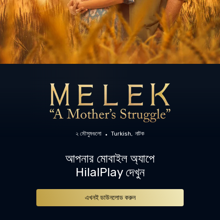
২ মৌসুমগুলো
Turkish
নাটক
আপনার মোবাইল অ্যাপে
HilalPlay দেখুন
এখনই ডাউনলোড করুন