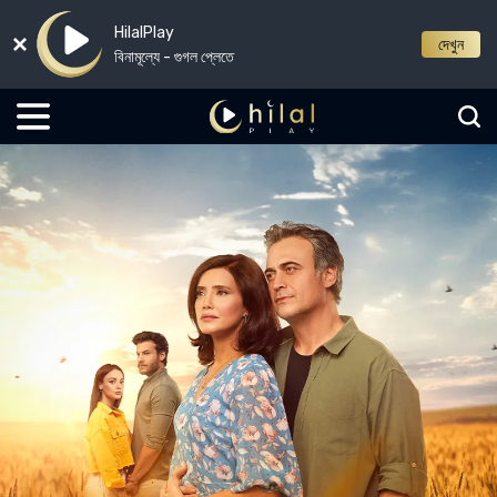
HilalPlay
দেখুন
বিনামূল্যে - গুগল প্লেতে