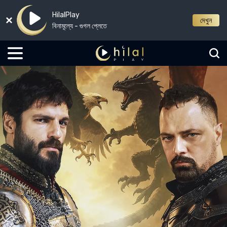
HilalPlay
দেখুন
বিনামূল্যে - গুগল প্লেতে