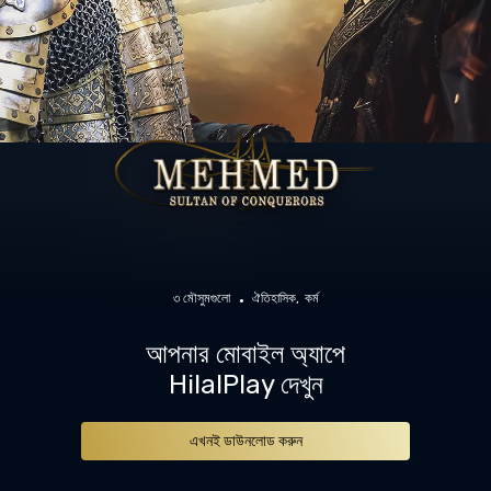
৩ মৌসুমগুলো
ঐতিহাসিক
কর্ম
আপনার মোবাইল অ্যাপে
HilalPlay দেখুন
এখনই ডাউনলোড করুন