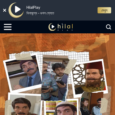
HilalPlay
দেখুন
বিনামূল্যে - গুগল প্লেতে