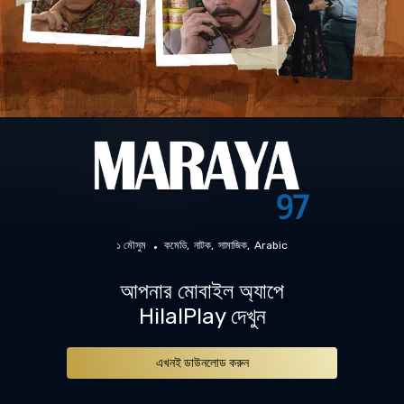
১ মৌসুম
কমেডি
নাটক
সামাজিক
Arabic
আপনার মোবাইল অ্যাপে
HilalPlay দেখুন
এখনই ডাউনলোড করুন