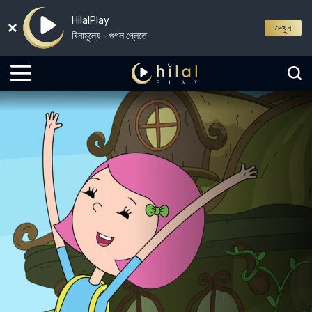
HilalPlay
দেখুন
বিনামূল্যে - গুগল প্লেতে