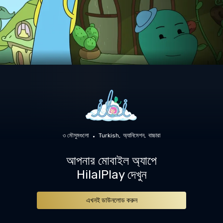
৩ মৌসুমগুলো
Turkish
অ্যানিমেশন
বাচ্চারা
আপনার মোবাইল অ্যাপে
HilalPlay দেখুন
এখনই ডাউনলোড করুন