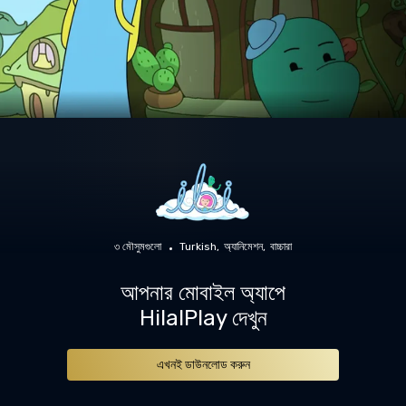
৩ মৌসুমগুলো
Turkish
অ্যানিমেশন
বাচ্চারা
আপনার মোবাইল অ্যাপে
HilalPlay দেখুন
এখনই ডাউনলোড করুন