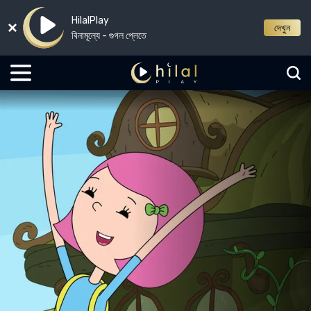
HilalPlay
দেখুন
বিনামূল্যে - গুগল প্লেতে