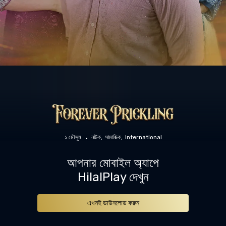
১ মৌসুম
নাটক
সামাজিক
International
আপনার মোবাইল অ্যাপে
HilalPlay দেখুন
এখনই ডাউনলোড করুন