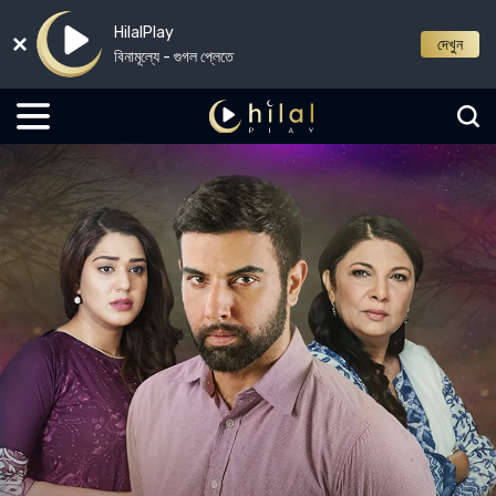
HilalPlay
দেখুন
বিনামূল্যে - গুগল প্লেতে