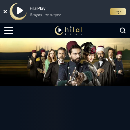
HilalPlay
দেখুন
বিনামূল্যে - গুগল প্লেতে