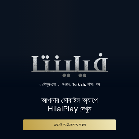
২ মৌসুমগুলো
অপরাধ
Turkish
নাটক
কর্ম
আপনার মোবাইল অ্যাপে
HilalPlay দেখুন
এখনই ডাউনলোড করুন