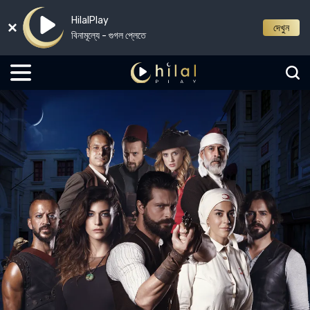
HilalPlay
দেখুন
বিনামূল্যে - গুগল প্লেতে