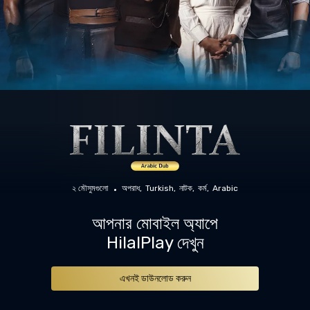
২ মৌসুমগুলো
অপরাধ
Turkish
নাটক
কর্ম
Arabic
আপনার মোবাইল অ্যাপে
HilalPlay দেখুন
এখনই ডাউনলোড করুন