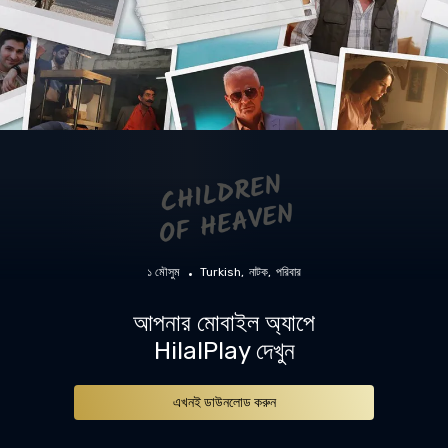
১ মৌসুম
Turkish
নাটক
পরিবার
আপনার মোবাইল অ্যাপে
HilalPlay দেখুন
এখনই ডাউনলোড করুন