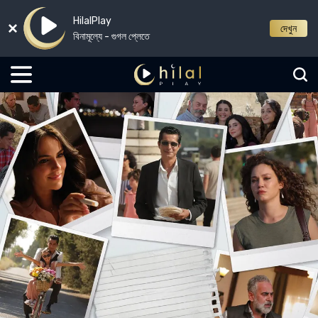
HilalPlay
দেখুন
বিনামূল্যে - গুগল প্লেতে