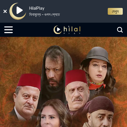
HilalPlay
দেখুন
বিনামূল্যে - গুগল প্লেতে