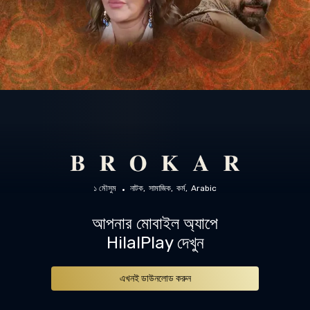
১ মৌসুম
নাটক
সামাজিক
কর্ম
Arabic
আপনার মোবাইল অ্যাপে
HilalPlay দেখুন
এখনই ডাউনলোড করুন