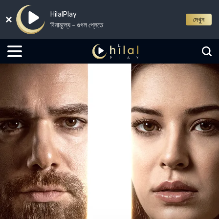
HilalPlay
দেখুন
বিনামূল্যে - গুগল প্লেতে