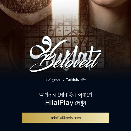
২ মৌসুমগুলো
Turkish
নাটক
আপনার মোবাইল অ্যাপে
HilalPlay দেখুন
এখনই ডাউনলোড করুন