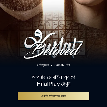
২ মৌসুমগুলো
Turkish
নাটক
আপনার মোবাইল অ্যাপে
HilalPlay দেখুন
এখনই ডাউনলোড করুন