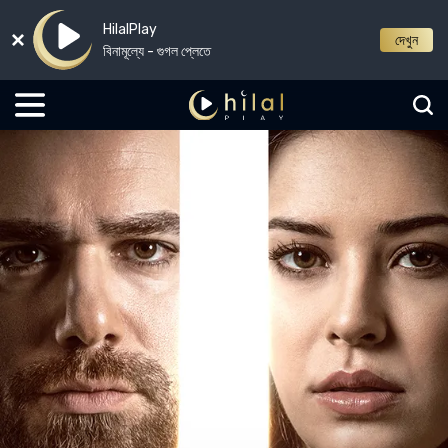
HilalPlay
দেখুন
বিনামূল্যে - গুগল প্লেতে