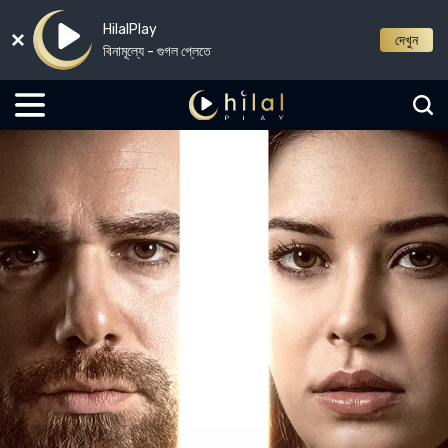
HilalPlay
দেখুন
বিনামূল্যে - গুগল প্লেতে