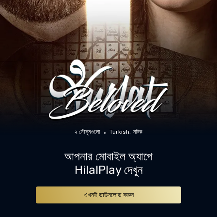
২ মৌসুমগুলো
Turkish
নাটক
আপনার মোবাইল অ্যাপে
HilalPlay দেখুন
এখনই ডাউনলোড করুন