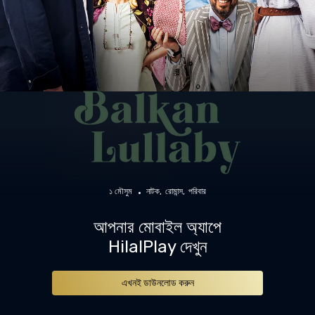
১ মৌসুম
নাটক
রোমান্স
পরিবার
আপনার মোবাইল অ্যাপে
HilalPlay দেখুন
এখনই ডাউনলোড করুন