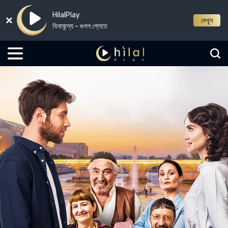
HilalPlay
দেখুন
বিনামূল্যে - গুগল প্লেতে