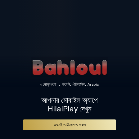
৩ মৌসুমগুলো
কমেডি
ঐতিহাসিক
Arabic
আপনার মোবাইল অ্যাপে
HilalPlay দেখুন
এখনই ডাউনলোড করুন