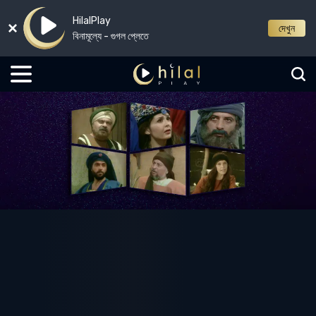
HilalPlay
দেখুন
বিনামূল্যে - গুগল প্লেতে