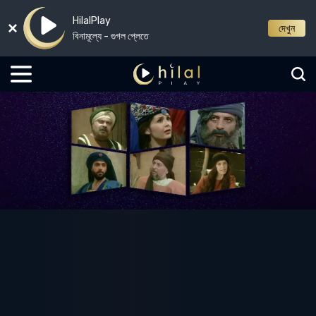
HilalPlay
দেখুন
বিনামূল্যে - গুগল প্লেতে