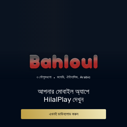
৩ মৌসুমগুলো
কমেডি
ঐতিহাসিক
Arabic
আপনার মোবাইল অ্যাপে
HilalPlay দেখুন
এখনই ডাউনলোড করুন