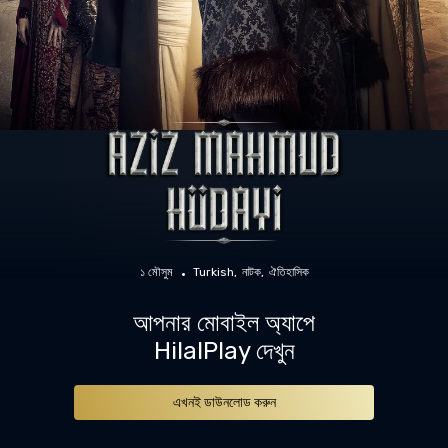
১ মৌসুম
Turkish
নাটক
ঐতিহাসিক
আপনার মোবাইল অ্যাপে
HilalPlay দেখুন
এখনই ডাউনলোড করুন