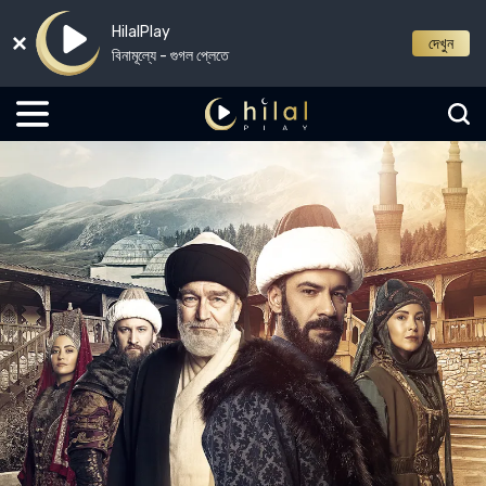
HilalPlay
দেখুন
বিনামূল্যে - গুগল প্লেতে