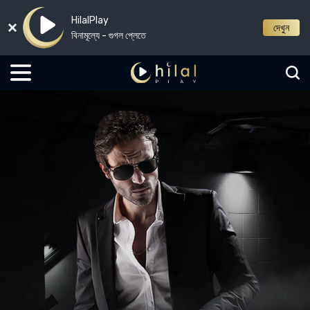
HilalPlay
দেখুন
বিনামূল্যে - গুগল প্লেতে