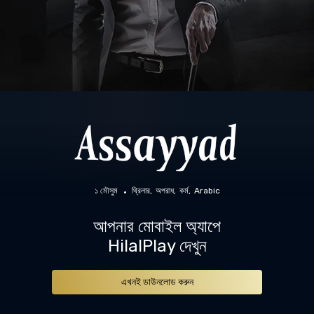
১ মৌসুম
থ্রিলার
অপরাধ
কর্ম
Arabic
আপনার মোবাইল অ্যাপে
HilalPlay দেখুন
এখনই ডাউনলোড করুন