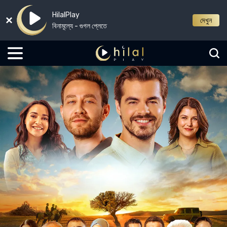
HilalPlay
দেখুন
বিনামূল্যে - গুগল প্লেতে