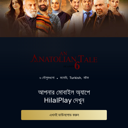
৬ মৌসুমগুলো
কমেডি
Turkish
নাটক
আপনার মোবাইল অ্যাপে
HilalPlay দেখুন
এখনই ডাউনলোড করুন