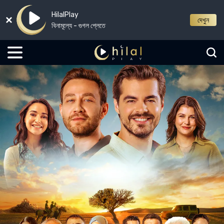
HilalPlay
দেখুন
বিনামূল্যে - গুগল প্লেতে