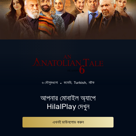
৬ মৌসুমগুলো
কমেডি
Turkish
নাটক
আপনার মোবাইল অ্যাপে
HilalPlay দেখুন
এখনই ডাউনলোড করুন