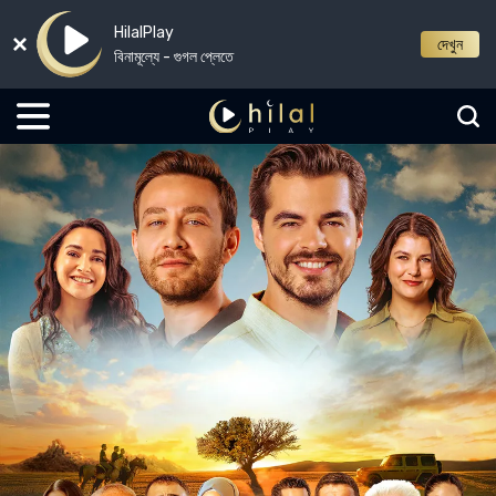
HilalPlay
দেখুন
বিনামূল্যে - গুগল প্লেতে