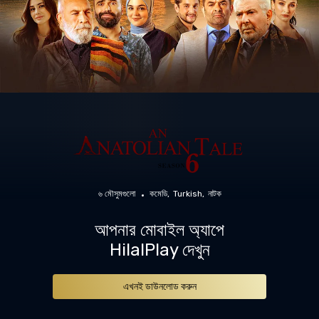
৬ মৌসুমগুলো
কমেডি
Turkish
নাটক
আপনার মোবাইল অ্যাপে
HilalPlay দেখুন
এখনই ডাউনলোড করুন