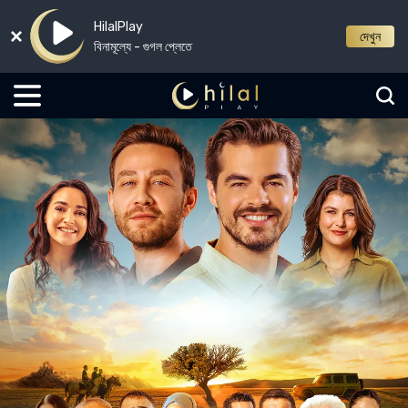
HilalPlay
দেখুন
বিনামূল্যে - গুগল প্লেতে