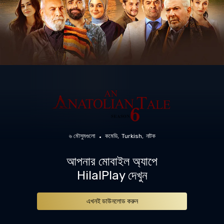
৬ মৌসুমগুলো
কমেডি
Turkish
নাটক
আপনার মোবাইল অ্যাপে
HilalPlay দেখুন
এখনই ডাউনলোড করুন