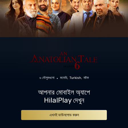
৬ মৌসুমগুলো
কমেডি
Turkish
নাটক
আপনার মোবাইল অ্যাপে
HilalPlay দেখুন
এখনই ডাউনলোড করুন