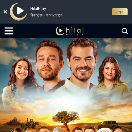
HilalPlay
দেখুন
বিনামূল্যে - গুগল প্লেতে