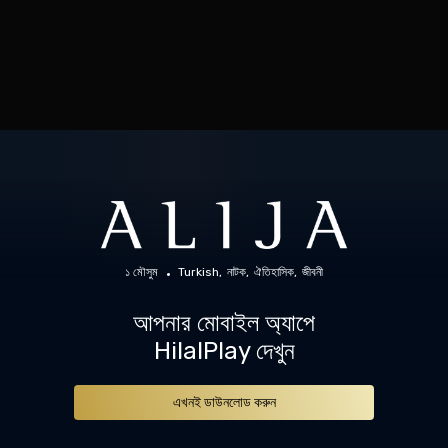
১ মৌসুম
Turkish
নাটক
ঐতিহাসিক
জীবনী
আপনার মোবাইল অ্যাপে
HilalPlay দেখুন
এখনই ডাউনলোড করুন