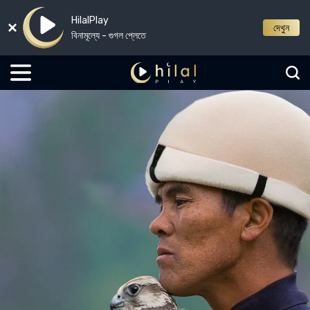
HilalPlay
দেখুন
বিনামূল্যে - গুগল প্লেতে