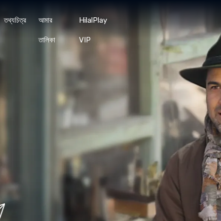
তথ্যচিত্র
আমার
HilalPlay
তালিকা
VIP