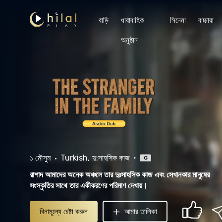
বাড়ি
ধারাবাহিক
সিনেমা
বাচ্চারা
অনুষ্ঠান
১ মৌসুম
Turkish
দু:সাহসিক কাজ
G
রাশাদ আমাদের অনেক অঞ্চলে তার দুঃসাহসিক কাজ এবং সেখানকার মানুষের
সংস্কৃতির সাথে তার একীকরণের পরিমাণ দেখায়।
বিনামূল্যে চেষ্টা করুন
আমার তালিকা