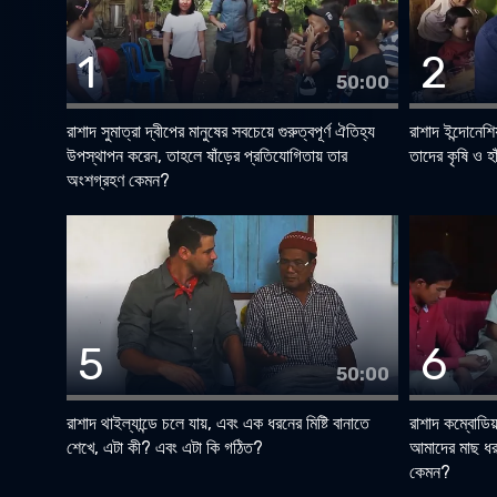
1
2
50:00
রাশাদ সুমাত্রা দ্বীপের মানুষের সবচেয়ে গুরুত্বপূর্ণ ঐতিহ্য
রাশাদ ইন্দোনেশি
উপস্থাপন করেন, তাহলে ষাঁড়ের প্রতিযোগিতায় তার
তাদের কৃষি ও 
অংশগ্রহণ কেমন?
5
6
50:00
রাশাদ থাইল্যান্ডে চলে যায়, এবং এক ধরনের মিষ্টি বানাতে
রাশাদ কম্বোডিয়
শেখে, এটা কী? এবং এটা কি গঠিত?
আমাদের মাছ ধর
কেমন?