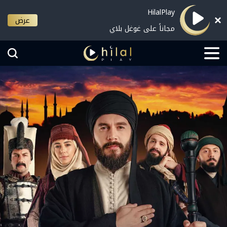
HilalPlay
عرض
مجاناً على غوغل بلاي