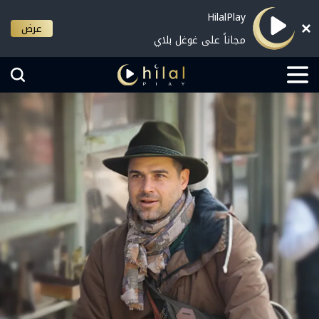
HilalPlay
عرض
مجاناً على غوغل بلاي