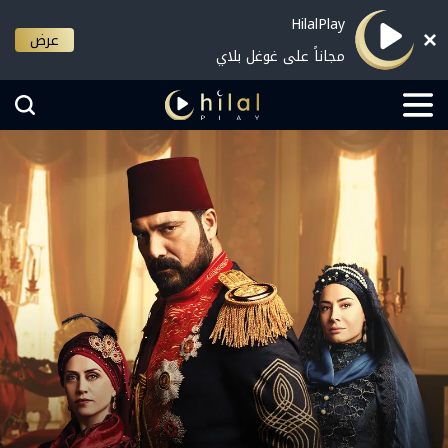
HilalPlay
عرض
مجاناً على غوغل بلاي