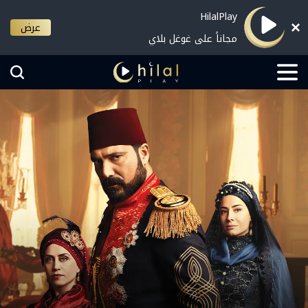
HilalPlay
عرض
مجاناً على غوغل بلاي